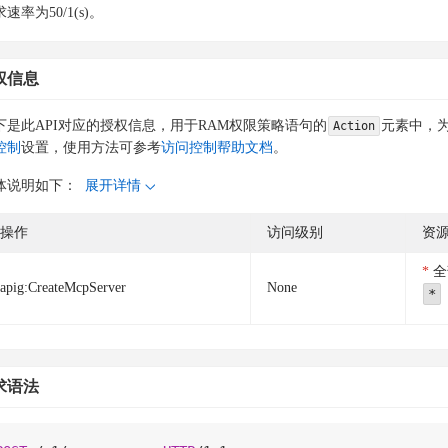
速率为50/1(s)。
权信息
下是此API对应的授权信息，用于RAM权限策略语句的
元素中，为
Action
控制
设置，使用方法可参考
访问控制帮助文档
。
体说明如下：
展开详情
操作
访问级别
资
全
apig:CreateMcpServer
None
*
求语法