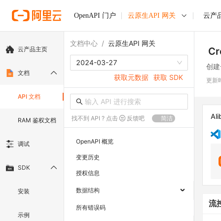
OpenAPI 门户
云原生API 网关
云产
文档中心
/
云原生API 网关
云产品主页
Cr
2024-03-27
创建
文档
获取元数据
获取 SDK
更新
API 文档
Ali
找不到 API ? 点击
反馈吧
简洁
RAM 鉴权文档
OpenAPI 概览
调试
变更历史
SDK
授权信息
数据结构
安装
流
所有错误码
示例