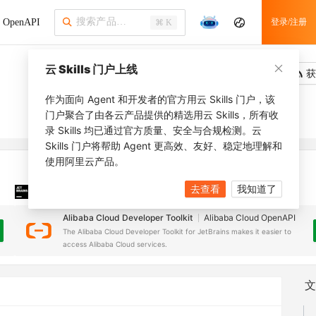
OpenAPI
登录/注册
⌘ K
云 Skills 门户上线
吐槽
去调用
获
作为面向 Agent 和开发者的官方用云 Skills 门户，该
门户聚合了由各云产品提供的精选用云 Skills，所有收
录 Skills 均已通过官方质量、安全与合规检测。云
Skills 门户将帮助 Agent 更高效、友好、稳定地理解和
使用阿里云产品。
去查看
我知道了
JetBrains 插件
安装之前，确保已创建
JetBrains IDE
Alibaba Cloud Developer Toolkit
Alibaba Cloud OpenAPI
The Alibaba Cloud Developer Toolkit for JetBrains makes it easier to
access Alibaba Cloud services.