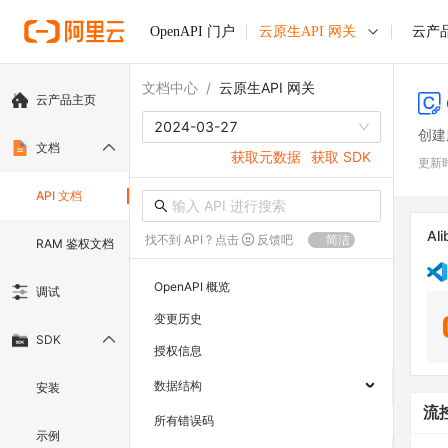
OpenAPI 门户
云原生API 网关
云产
文档中心
/
云原生API 网关
云产品主页
2024-03-27
创建
文档
获取元数据
获取 SDK
更新
API 文档
Ali
找不到 API ? 点击
反馈吧
简洁
RAM 鉴权文档
OpenAPI 概览
调试
变更历史
SDK
授权信息
数据结构
安装
流
所有错误码
示例