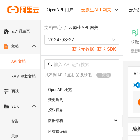
OpenAPI 门户
云原生API 网关
云产
文档中心
/
云原生API 网关
云产品主页
2024-03-27
获取
文档
获取元数据
获取 SDK
更新
API 文档
Ali
找不到 API ? 点击
反馈吧
简洁
RAM 鉴权文档
OpenAPI 概览
调试
变更历史
SDK
授权信息
数据结构
安装
流
所有错误码
示例