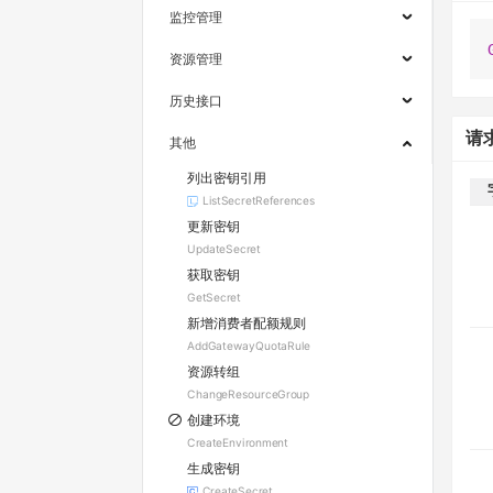
监控管理
资源管理
历史接口
请
其他
列出密钥引用
ListSecretReferences
更新密钥
UpdateSecret
获取密钥
GetSecret
新增消费者配额规则
AddGatewayQuotaRule
资源转组
ChangeResourceGroup
创建环境
CreateEnvironment
生成密钥
CreateSecret