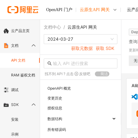
OpenAPI 门户
云原生API 网关
云产
文档中心
/
云原生API 网关
云产品主页
Dep
2024-03-27
查询
文档
获取元数据
获取 SDK
更新
API 文档
无
找不到 API ? 点击
反馈吧
简洁
RAM 鉴权文档
Ali
OpenAPI 概览
调试
变更历史
SDK
授权信息
数据结构
安装
所有错误码
示例