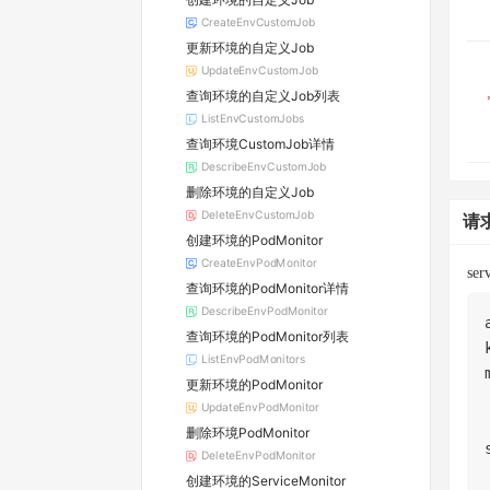
CreateEnvCustomJob
更新环境的自定义Job
UpdateEnvCustomJob
查询环境的自定义Job列表
ListEnvCustomJobs
查询环境CustomJob详情
DescribeEnvCustomJob
删除环境的自定义Job
DeleteEnvCustomJob
请
创建环境的PodMonitor
CreateEnvPodMonitor
se
查询环境的PodMonitor详情
DescribeEnvPodMonitor
查询环境的PodMonitor列表
ListEnvPodMonitors
更新环境的PodMonitor
UpdateEnvPodMonitor
删除环境PodMonitor
DeleteEnvPodMonitor
创建环境的ServiceMonitor