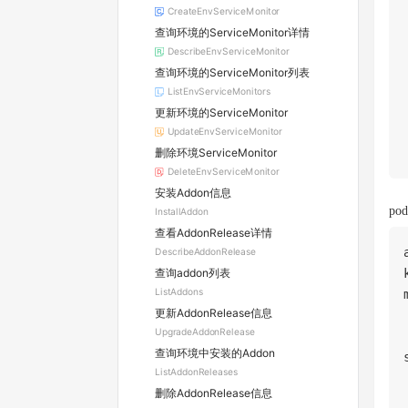
CreateEnvServiceMonitor
查询环境的ServiceMonitor详情
DescribeEnvServiceMonitor
查询环境的ServiceMonitor列表
ListEnvServiceMonitors
更新环境的ServiceMonitor
UpdateEnvServiceMonitor
删除环境ServiceMonitor
DeleteEnvServiceMonitor
安装Addon信息
po
InstallAddon
查看AddonRelease详情
DescribeAddonRelease
查询addon列表
ListAddons
更新AddonRelease信息
UpgradeAddonRelease
查询环境中安装的Addon
ListAddonReleases
删除AddonRelease信息