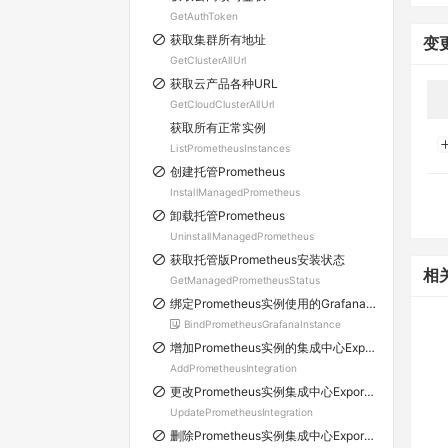
GetAuthToken
获取集群所有地址
变
GetClusterAllUrl
获取云产品各种URL
GetCloudClusterAllUrl
获取所有正常实例
ListPrometheusInstances
创建托管Prometheus
InstallManagedPrometheus
卸载托管Prometheus
UninstallManagedPrometheus
获取托管版Prometheus安装状态
相
GetManagedPrometheusStatus
绑定Prometheus实例使用的Grafana工作区ID
BindPrometheusGrafanaInstance
增加Prometheus实例的集成中心Exporter实例
AddPrometheusIntegration
更改Prometheus实例集成中心Exporter配置
UpdatePrometheusIntegration
删除Prometheus实例集成中心Exporter实例