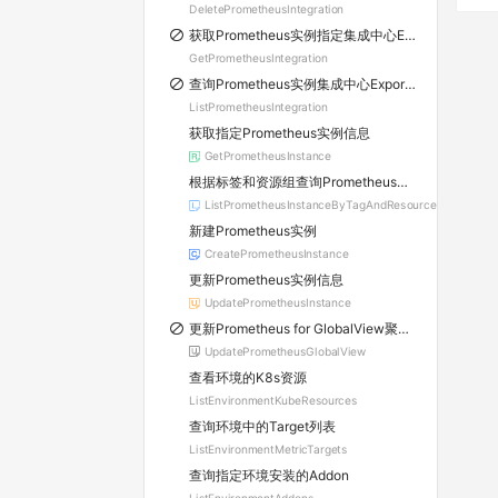
DeletePrometheusIntegration
获取Prometheus实例指定集成中心Exporter实例
GetPrometheusIntegration
查询Prometheus实例集成中心Exporter实例列表
ListPrometheusIntegration
获取指定Prometheus实例信息
GetPrometheusInstance
根据标签和资源组查询Prometheus实例
ListPrometheusInstanceByTagAndResourceGroupId
新建Prometheus实例
CreatePrometheusInstance
更新Prometheus实例信息
UpdatePrometheusInstance
更新Prometheus for GlobalView聚合数据源
UpdatePrometheusGlobalView
查看环境的K8s资源
ListEnvironmentKubeResources
查询环境中的Target列表
ListEnvironmentMetricTargets
查询指定环境安装的Addon