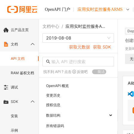
OpenAPI 门户
应用实时监控服务ARMS
文档中心
/
应用实时监控服务ARMS
云产品主页
Dep
2019-08-08
创建
文档
获取元数据
获取 SDK
更新
API 文档
无
找不到 API ? 点击
反馈吧
简洁
RAM 鉴权文档
Ali
OpenAPI 概览
调试
变更历史
SDK
授权信息
数据结构
安装
所有错误码
示例