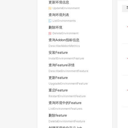
更新环境信息
UpdateEnvironment
查询环境列表
ListEnvironments
删除环境
DeleteEnvironment
查询Addon指标信息
DescribeAddonMetrics
安装Feature
InstallEnvironmentFeature
查询Feature详情
DescribeEnvironmentFeature
更新Feature
UpgradeEnvironmentFeature
重启Feature
RestartEnvironmentFeature
查询环境中的Feature
ListEnvironmentFeatures
删除feature
DeleteEnvironmentFeature
创建环境的自定义Job