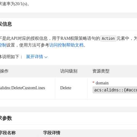
速率为20/1(s)。
权信息
下是此API对应的授权信息，用于RAM权限策略语句的
元素中，为
Action
控制
设置，使用方法可参考
访问控制帮助文档
。
体说明如下：
展开详情
操作
访问级别
资源类型
domain
alidns:DeleteCustomLines
Delete
acs:alidns::{#acc
求参数
字段名称
字段详情