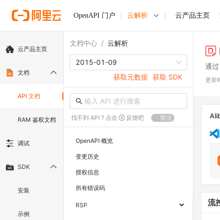
OpenAPI 门户
云解析
云产品主页
文档中心
/
云解析
云产品主页
2015-01-09
通过
文档
获取元数据
获取 SDK
更新
API 文档
Ali
找不到 API ? 点击
反馈吧
简洁
RAM 鉴权文档
OpenAPI 概览
调试
变更历史
SDK
授权信息
所有错误码
安装
流
RSP
示例