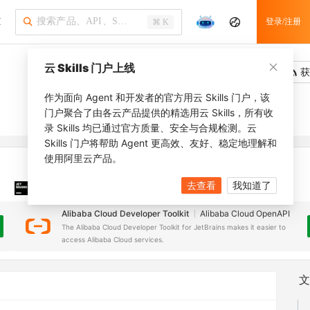
I
登录/注册
⌘ K
云 Skills 门户上线
吐槽
去调用
获
作为面向 Agent 和开发者的官方用云 Skills 门户，该
门户聚合了由各云产品提供的精选用云 Skills，所有收
录 Skills 均已通过官方质量、安全与合规检测。云
Skills 门户将帮助 Agent 更高效、友好、稳定地理解和
使用阿里云产品。
去查看
我知道了
JetBrains 插件
安装之前，确保已创建
JetBrains IDE
Alibaba Cloud Developer Toolkit
Alibaba Cloud OpenAPI
The Alibaba Cloud Developer Toolkit for JetBrains makes it easier to
access Alibaba Cloud services.