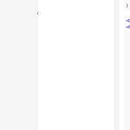
}
<
<