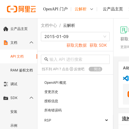
OpenAPI 门户
云解析
云产品主页
文档中心
/
云解析
云产品主页
2015-01-09
获取
文档
获取元数据
获取 SDK
更新
API 文档
Ali
找不到 API ? 点击
反馈吧
简洁
RAM 鉴权文档
OpenAPI 概览
调试
变更历史
SDK
授权信息
所有错误码
安装
流
RSP
示例