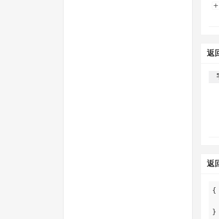
返
返
}