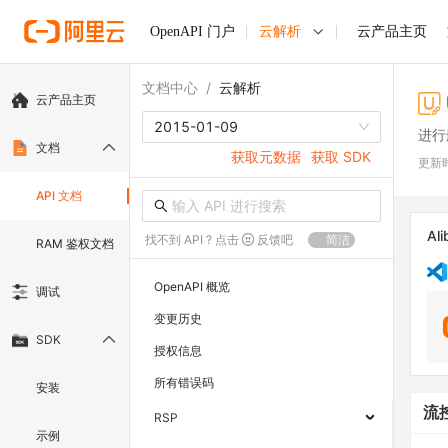
OpenAPI 门户
云解析
云产品主页
文档中心
/
云解析
云产品主页
2015-01-09
进行
文档
获取元数据
获取 SDK
更新
API 文档
Ali
找不到 API ? 点击
反馈吧
简洁
RAM 鉴权文档
OpenAPI 概览
调试
变更历史
SDK
授权信息
所有错误码
安装
流
RSP
示例