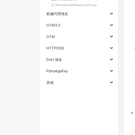
MoveDomainResourceGroup
权威代理域名
GTM3.0
GTM
HTTPDNS
DoH 域名
PdnsAppKey
其他