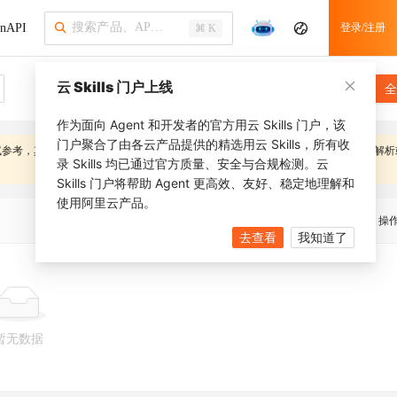
nAPI
登录/注册
⌘ K
云 Skills 门户上线
全
作为面向 Agent 和开发者的官方用云 Skills 门户，该
门户聚合了由各云产品提供的精选用云 Skills，所有收
试参考，其内容可能随系统优化而变更，
应避免在客户端对错误信息字段进行逻辑解析
录 Skills 均已通过官方质量、安全与合规检测。云
Skills 门户将帮助 Agent 更高效、友好、稳定地理解和
使用阿里云产品。
描述
操
去查看
我知道了
暂无数据