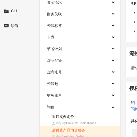
资金流水
AP
CLI
财务关联
诊断
资源标签
卡券
节省计划
流
虚商配额
请求
虚商账号
资源包
授
财务账单
如
询价
问
退订实例询价
具
InquiryPriceRefundInstance
后付费产品询价服务
GetPayAsYouGoPrice