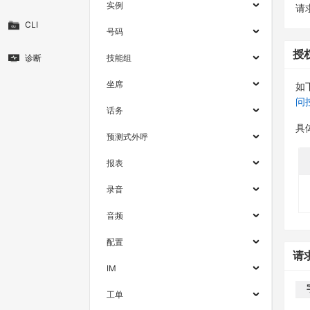
实例
请求
CLI
号码
授
诊断
技能组
坐席
如
问
话务
具
预测式外呼
报表
录音
音频
配置
请
IM
工单