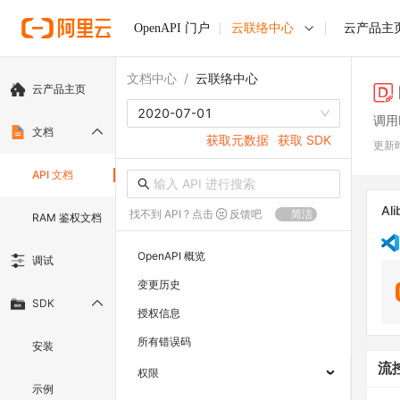
OpenAPI 门户
云联络中心
云产品主
文档中心
/
云联络中心
云产品主页
2020-07-01
调用
文档
获取元数据
获取 SDK
更新
API 文档
Ali
找不到 API ? 点击
反馈吧
简洁
RAM 鉴权文档
OpenAPI 概览
调试
变更历史
SDK
授权信息
所有错误码
安装
流
权限
示例