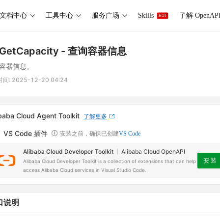
文档中心
工具中心
服务广场
Skills
了解 OpenAP
HOT
GetCapacity
- 查询容器信息
容器信息。
时间:
2025-12-20 04:24
baba Cloud Agent Toolkit
了解更多
VS Code 插件
安装之前，确保已创建
VS Code
Alibaba Cloud Developer Toolkit
Alibaba Cloud OpenAPI
安 装
Alibaba Cloud Developer Toolkit is a collection of extensions that can help
access Alibaba Cloud services in Visual Studio Code.
口说明