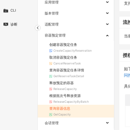
应用管理
支
CLI
版本管理
流
诊断
适配管理
容器预定管理
当
创建容器预定任务
CreateCapacityReservation
授
取消容器预定任务
CancelReserveTask
如
查询容器预定任务详情
问
GetReserveTaskDetail
释放预定的容器
具
ReleaseCapacity
根据批次号释放资源
ReleaseCapacityByBatch
查询容器信息
GetCapacity
会话管理