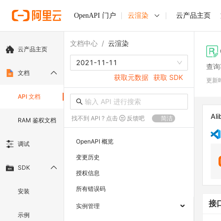
OpenAPI 门户
云渲染
云产品主页
文档中心
/
云渲染
云产品主页
2021-11-11
查询
文档
获取元数据
获取 SDK
更新
API 文档
Ali
找不到 API ? 点击
反馈吧
简洁
RAM 鉴权文档
OpenAPI 概览
调试
变更历史
SDK
授权信息
所有错误码
安装
接
实例管理
示例