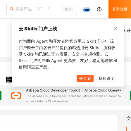
I
登录/注册
⌘ K
云 Skills 门户上线
吐槽
去调用
获
作为面向 Agent 和开发者的官方用云 Skills 门户，该
门户聚合了由各云产品提供的精选用云 Skills，所有收
录 Skills 均已通过官方质量、安全与合规检测。云
Skills 门户将帮助 Agent 更高效、友好、稳定地理解和
使用阿里云产品。
去查看
我知道了
JetBrains 插件
安装之前，确保已创建
JetBrains IDE
Alibaba Cloud Developer Toolkit
Alibaba Cloud OpenAPI
The Alibaba Cloud Developer Toolkit for JetBrains makes it easier to
access Alibaba Cloud services.