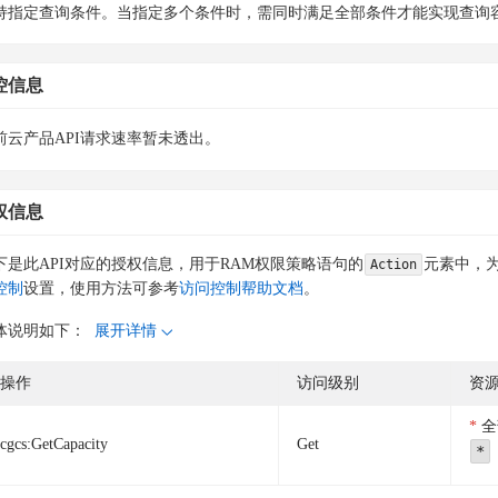
持指定查询条件。当指定多个条件时，需同时满足全部条件才能实现查询
控信息
前云产品API请求速率暂未透出。
权信息
下是此API对应的授权信息，用于RAM权限策略语句的
元素中，为
Action
控制
设置，使用方法可参考
访问控制帮助文档
。
体说明如下：
展开详情
操作
访问级别
资
全
cgcs:GetCapacity
Get
*