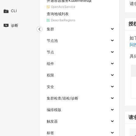
开通容器服务Kubernetes版
请求
OpenAckService
CLI
查询地域列表
DescribeRegions
授
诊断
集群
如
节点池
问
节点
具
组件
权限
安全
集群检查/巡检/诊断
编排模版
请
触发器
标签