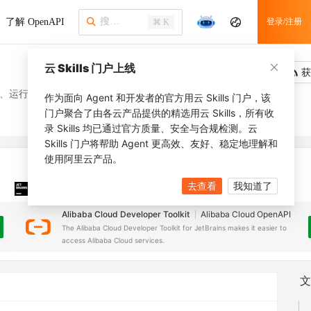
了解 OpenAPI
登录/注册
⌘ K
云 Skills 门户上线
吐槽
去调用
获
类型、运行状态、运行阶段等。
作为面向 Agent 和开发者的官方用云 Skills 门户，该
门户聚合了由各云产品提供的精选用云 Skills，所有收
录 Skills 均已通过官方质量、安全与合规检测。云
Skills 门户将帮助 Agent 更高效、友好、稳定地理解和
使用阿里云产品。
去查看
我知道了
JetBrains 插件
安装之前，确保已创建
JetBrains IDE
Alibaba Cloud Developer Toolkit
Alibaba Cloud OpenAPI
The Alibaba Cloud Developer Toolkit for JetBrains makes it easier to
access Alibaba Cloud services.