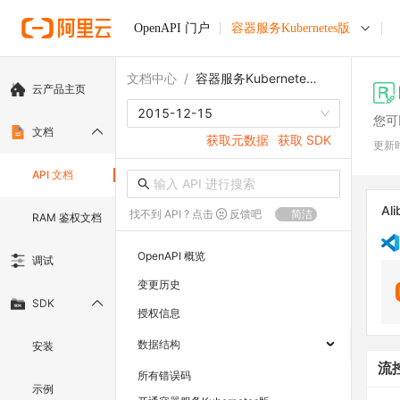
OpenAPI 门户
容器服务Kubernetes版
文档中心
/
容器服务Kubernetes版
云产品主页
2015-12-15
您可
文档
获取元数据
获取 SDK
更新
API 文档
Ali
找不到 API ? 点击
反馈吧
简洁
RAM 鉴权文档
OpenAPI 概览
调试
变更历史
SDK
授权信息
数据结构
安装
流
所有错误码
示例