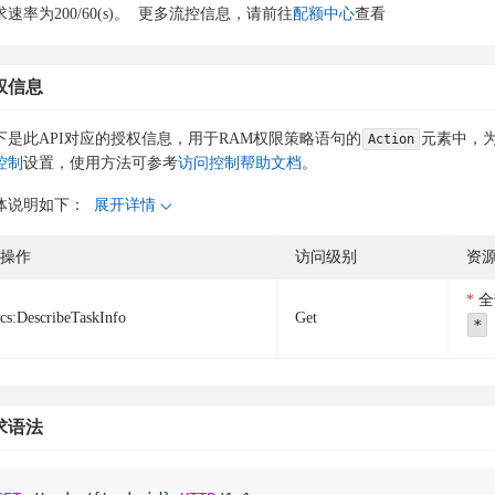
速率为200/60(s)。
更多流控信息，请前往
配额中心
查看
权信息
下是此API对应的授权信息，用于RAM权限策略语句的
元素中，为
Action
控制
设置，使用方法可参考
访问控制帮助文档
。
体说明如下：
展开详情
操作
访问级别
资
全
cs:DescribeTaskInfo
Get
*
求语法