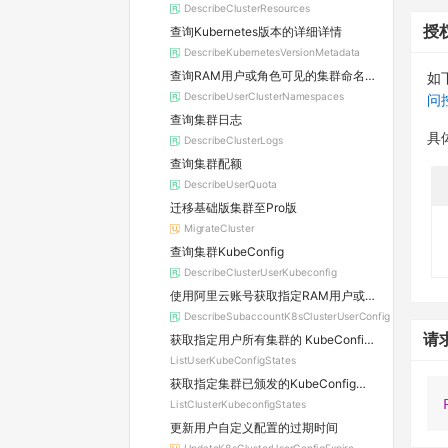
DescribeClusterResources
授
查询Kubernetes版本的详细详情
DescribeKubernetesVersionMetadata
查询RAM用户或角色可见的集群命名空间
如
DescribeUserClusterNamespaces
问
查询集群日志
具
DescribeClusterLogs
查询集群配额
DescribeUserQuota
迁移基础版集群至Pro版
MigrateCluster
查询集群KubeConfig
DescribeClusterUserKubeconfig
使用阿里云账号获取指定RAM用户或角色的集群KubeConfig
DescribeSubaccountK8sClusterUserConfig
请
获取指定用户所有集群的 KubeConfig 状态列表
ListUserKubeConfigStates
获取指定集群已颁发的KubeConfig列表
ListClusterKubeconfigStates
更新用户自定义配置的过期时间