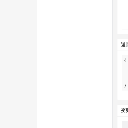
返
}
变