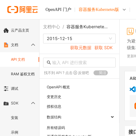
OpenAPI 门户
容器服务Kubernetes版
文档中心
/
容器服务Kubernetes版
云产品主页
2015-12-15
为避
文档
级集
获取元数据
获取 SDK
更新
API 文档
找不到 API ? 点击
反馈吧
简洁
RAM 鉴权文档
Ali
OpenAPI 概览
调试
变更历史
SDK
授权信息
数据结构
安装
所有错误码
接
示例