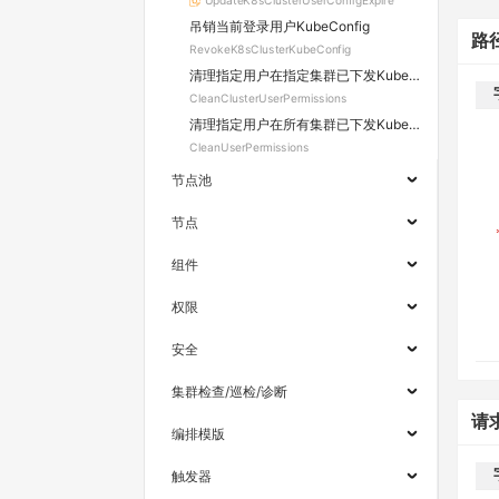
UpdateK8sClusterUserConfigExpire
吊销当前登录用户KubeConfig
路
RevokeK8sClusterKubeConfig
清理指定用户在指定集群已下发KubeConfig凭据和RBAC权限
CleanClusterUserPermissions
清理指定用户在所有集群已下发KubeConfig凭据和RBAC权限
CleanUserPermissions
节点池
节点
组件
权限
安全
集群检查/巡检/诊断
请
编排模版
触发器