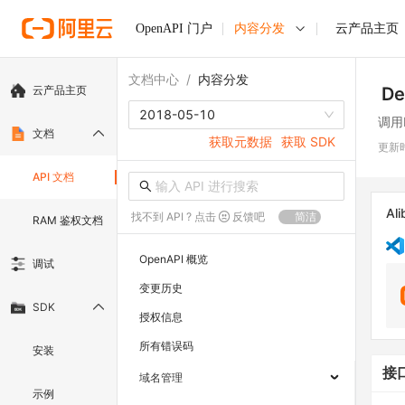
OpenAPI 门户
内容分发
云产品主页
文档中心
/
内容分发
云产品主页
De
2018-05-10
调用D
文档
获取元数据
获取 SDK
更新
API 文档
Ali
找不到 API ? 点击
反馈吧
简洁
RAM 鉴权文档
OpenAPI 概览
调试
变更历史
SDK
授权信息
所有错误码
安装
接
域名管理
示例