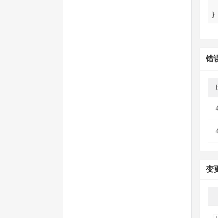
}
错
变