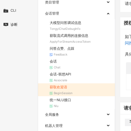
类目管理
请求
CLI
会话管理
大模型问答调试信息
授
诊断
TongyiChatDebugInfo
获取流式调用的连接信息
如
ApplyForStreamAccessToken
问
问答点赞、点踩
具
Feedback
会话
Chat
会话-联想API
Associate
获取欢迎语
BeginSession
统一NLU接口
Nlu
请
全局服务
机器人管理