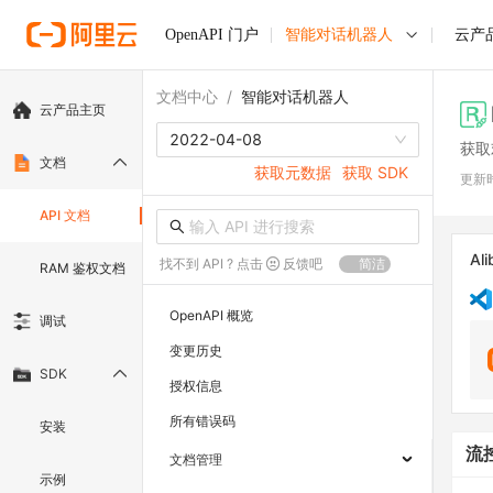
OpenAPI 门户
智能对话机器人
云产
文档中心
/
智能对话机器人
云产品主页
2022-04-08
获取
文档
获取元数据
获取 SDK
更新
API 文档
Ali
找不到 API ? 点击
反馈吧
简洁
RAM 鉴权文档
OpenAPI 概览
调试
变更历史
SDK
授权信息
所有错误码
安装
流
文档管理
示例