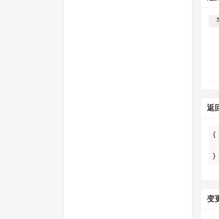
返
}
变