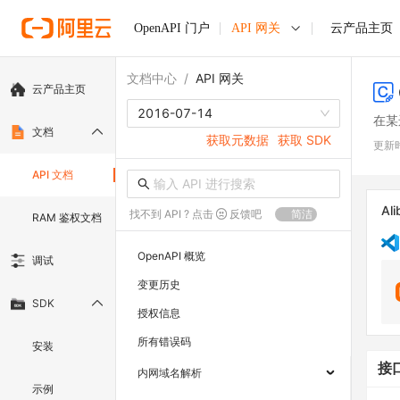
OpenAPI 门户
API 网关
云产品主页
文档中心
/
API 网关
云产品主页
2016-07-14
在某
文档
获取元数据
获取 SDK
更新
API 文档
Ali
找不到 API ? 点击
反馈吧
简洁
RAM 鉴权文档
OpenAPI 概览
调试
变更历史
SDK
授权信息
所有错误码
安装
接
内网域名解析
示例