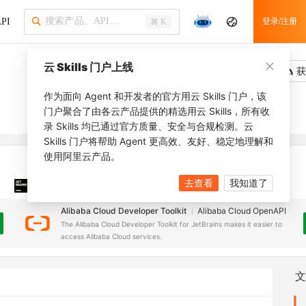
PI
登录/注册
⌘ K
云 Skills 门户上线
吐槽
去调用
获
作为面向 Agent 和开发者的官方用云 Skills 门户，该
门户聚合了由各云产品提供的精选用云 Skills，所有收
录 Skills 均已通过官方质量、安全与合规检测。云
Skills 门户将帮助 Agent 更高效、友好、稳定地理解和
使用阿里云产品。
去查看
我知道了
JetBrains 插件
安装之前，确保已创建
JetBrains IDE
Alibaba Cloud Developer Toolkit
Alibaba Cloud OpenAPI
The Alibaba Cloud Developer Toolkit for JetBrains makes it easier to
access Alibaba Cloud services.