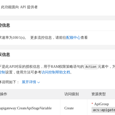
此功能面向 API 提供者
控信息
速率为100/1(s)。
更多流控信息，请前往
配额中心
查看
权信息
下是此API对应的授权信息，用于RAM权限策略语句的
元素中，为
Action
控制
设置，使用方法可参考
访问控制帮助文档
。
体说明如下：
展开详情
操作
访问级别
资源类型
ApiGroup
apigateway:CreateApiStageVariable
Create
acs:apigat