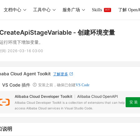
文档中心
工具中心
服务广场
Skills
了解 OpenA
HOT
CreateApiStageVariable
- 创建环境变量
运行环境下增加变量。
时间:
2026-03-16 03:00
baba Cloud Agent Toolkit
了解更多
VS Code 插件
安装之前，确保已创建
VS Code
Alibaba Cloud Developer Toolkit
Alibaba Cloud OpenAPI
安 装
Alibaba Cloud Developer Toolkit is a collection of extensions that can help
access Alibaba Cloud services in Visual Studio Code.
口说明