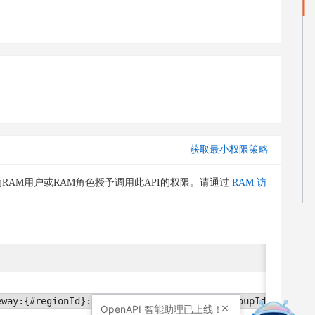
获取最小权限策略
RAM用户或RAM角色授予调用此API的权限。请通过
RAM 访
条件
无
eway:{#regionId}:{#accountId}:apigroup/{#GroupId}
OpenAPI
智能助理已上线！