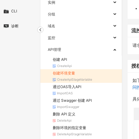
实例
CLI
分组
诊断
域名
流
监控
请求
API管理
创建 API
授
CreateApi
创建环境变量
CreateApiStageVariable
如
通过OAS导入API
问
ImportOAS
具
通过 Swagger 创建 API
ImportSwagger
删除 API 定义
DeleteApi
删除环境的指定变量
DeleteApiStageVariable