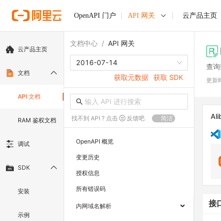
OpenAPI 门户
API 网关
云产品主页
文档中心
/
API 网关
云产品主页
2016-07-14
查询
文档
获取元数据
获取 SDK
更新
API 文档
Ali
找不到 API ? 点击
反馈吧
简洁
RAM 鉴权文档
OpenAPI 概览
调试
变更历史
SDK
授权信息
所有错误码
安装
接
内网域名解析
示例