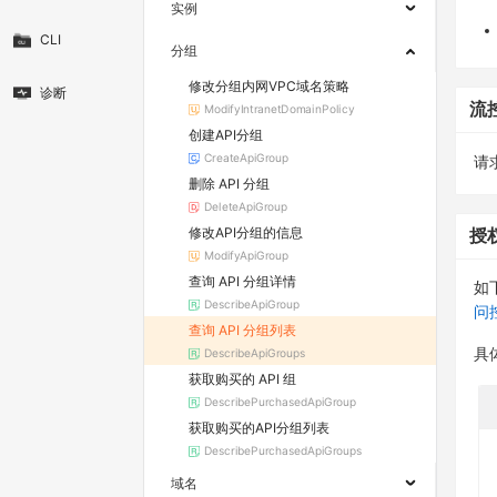
实例
CLI
分组
修改分组内网VPC域名策略
诊断
流
ModifyIntranetDomainPolicy
创建API分组
CreateApiGroup
请求
删除 API 分组
DeleteApiGroup
修改API分组的信息
授
ModifyApiGroup
查询 API 分组详情
如
DescribeApiGroup
问
查询 API 分组列表
DescribeApiGroups
具
获取购买的 API 组
DescribePurchasedApiGroup
获取购买的API分组列表
DescribePurchasedApiGroups
域名