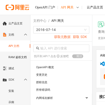
OpenAPI 门户
API 网关
云产品主页
文档中心
/
API 网关
云产品主页
2016-07-14
查询
文档
获取元数据
获取 SDK
更新
API 文档
Ali
找不到 API ? 点击
反馈吧
简洁
RAM 鉴权文档
OpenAPI 概览
调试
变更历史
SDK
授权信息
所有错误码
安装
接
内网域名解析
示例