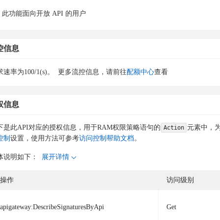
此功能面向开放 API 的用户
控信息
速率为100/1(s)。
更多流控信息，请前往
配额中心
查看
权信息
下是此API对应的授权信息，用于RAM权限策略语句的
元素中，为
Action
控制
设置，使用方法可参考
访问控制帮助文档
。
体说明如下：
展开详情
操作
访问级别
apigateway:DescribeSignaturesByApi
Get