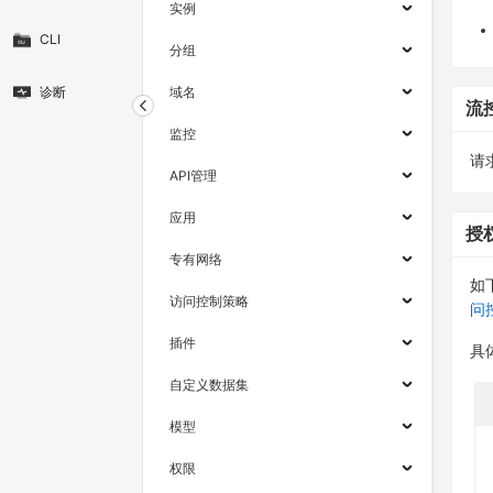
实例
CLI
分组
诊断
域名
流
监控
请求
API管理
应用
授
专有网络
如
访问控制策略
问
插件
具
自定义数据集
模型
权限