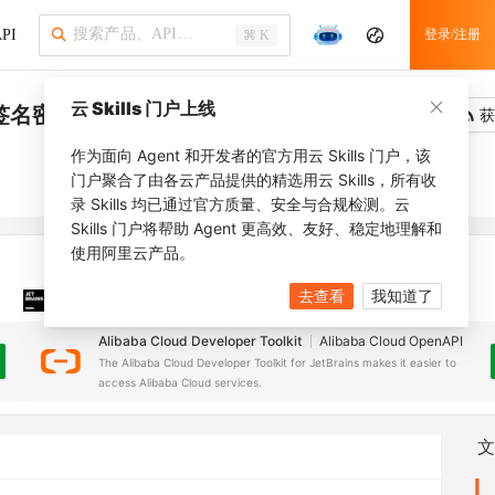
PI
登录/注册
⌘ K
云 Skills 门户上线
端签名密钥
吐槽
去调用
获
作为面向 Agent 和开发者的官方用云 Skills 门户，该
门户聚合了由各云产品提供的精选用云 Skills，所有收
录 Skills 均已通过官方质量、安全与合规检测。云
Skills 门户将帮助 Agent 更高效、友好、稳定地理解和
使用阿里云产品。
去查看
我知道了
JetBrains 插件
安装之前，确保已创建
JetBrains IDE
Alibaba Cloud Developer Toolkit
Alibaba Cloud OpenAPI
The Alibaba Cloud Developer Toolkit for JetBrains makes it easier to
access Alibaba Cloud services.