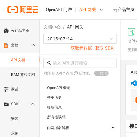
OpenAPI 门户
API 网关
云产品主页
文档中心
/
API 网关
云产品主页
2016-07-14
查询
文档
获取元数据
获取 SDK
更新
API 文档
Ali
找不到 API ? 点击
反馈吧
简洁
RAM 鉴权文档
OpenAPI 概览
调试
变更历史
SDK
授权信息
所有错误码
安装
接
内网域名解析
示例