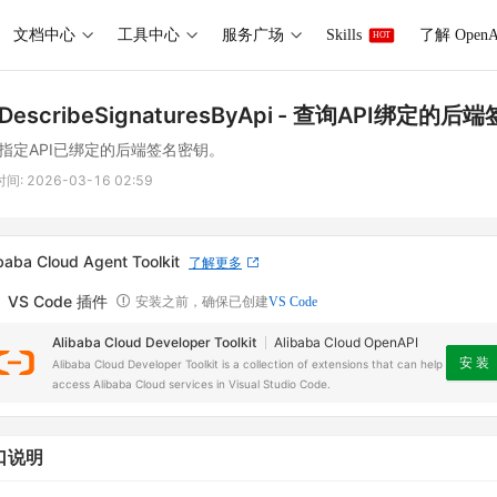
文档中心
工具中心
服务广场
Skills
了解 OpenA
HOT
DescribeSignaturesByApi
- 查询API绑定的后
指定API已绑定的后端签名密钥。
时间:
2026-03-16 02:59
baba Cloud Agent Toolkit
了解更多
VS Code 插件
安装之前，确保已创建
VS Code
Alibaba Cloud Developer Toolkit
Alibaba Cloud OpenAPI
安 装
Alibaba Cloud Developer Toolkit is a collection of extensions that can help
access Alibaba Cloud services in Visual Studio Code.
口说明