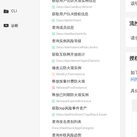
获取用户云防火墙实例信息
该
DescribeUserBuyVersion
CLI
获取用户SLR授权信息
DescribeSlrGrant
流
诊断
查询成员信息
DescribeMemberInfo
请求
查询实例风险等级
DescribeInstanceRiskLevels
获取互联网开放统计
授
DescribeInternetOpenStatistic
修改云防火墙实例
如
ModifyCfwInstance
问
释放按量付费防火墙
ReleasePostInstance
具
释放已到期防火墙实例
ReleaseExpiredInstance
获取top风险事件资产
DescribeRiskEventTopAttackAsset
查询攻击类别列表
DescribeAttackAppCategory
查询外联风险趋势