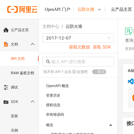
OpenAPI 门户
云防火墙
云产品主页
文档中心
/
云防火墙
云产品主页
2017-12-07
查询
文档
获取元数据
获取 SDK
更新
API 文档
Ali
找不到 API ? 点击
反馈吧
简洁
RAM 鉴权文档
OpenAPI 概览
调试
变更历史
SDK
授权信息
所有错误码
安装
接
概览
示例