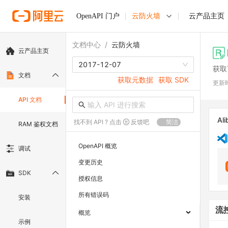
OpenAPI 门户
云防火墙
云产品主页
文档中心
/
云防火墙
云产品主页
2017-12-07
获取
文档
获取元数据
获取 SDK
更新
API 文档
Ali
找不到 API ? 点击
反馈吧
简洁
RAM 鉴权文档
OpenAPI 概览
调试
变更历史
SDK
授权信息
所有错误码
安装
流
概览
示例