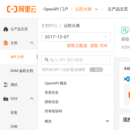
OpenAPI 门户
云防火墙
云产品主页
文档中心
/
云防火墙
云产品主页
2017-12-07
获取
文档
获取元数据
获取 SDK
更新
API 文档
Ali
找不到 API ? 点击
反馈吧
简洁
RAM 鉴权文档
OpenAPI 概览
调试
变更历史
SDK
授权信息
所有错误码
安装
流
概览
示例