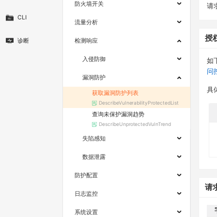
防火墙开关
请求
CLI
流量分析
授
诊断
检测响应
入侵防御
如
问
漏洞防护
具
获取漏洞防护列表
DescribeVulnerabilityProtectedList
查询未保护漏洞趋势
DescribeUnprotectedVulnTrend
失陷感知
数据泄露
防护配置
请
日志监控
系统设置