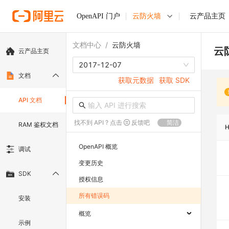
OpenAPI 门户
云防火墙
云产品主页
文档中心
/
云防火墙
云
云产品主页
2017-12-07
文档
获取元数据
获取 SDK
API 文档
找不到 API ? 点击
反馈吧
简洁
RAM 鉴权文档
OpenAPI 概览
调试
变更历史
SDK
授权信息
所有错误码
安装
概览
示例