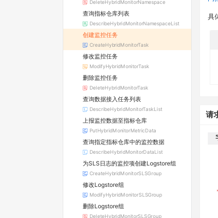
DeleteHybridMonitorNamespace
查询指标仓库列表
具
DescribeHybridMonitorNamespaceList
创建监控任务
CreateHybridMonitorTask
修改监控任务
ModifyHybridMonitorTask
删除监控任务
DeleteHybridMonitorTask
查询数据接入任务列表
DescribeHybridMonitorTaskList
请
上报监控数据至指标仓库
PutHybridMonitorMetricData
查询指定指标仓库中的监控数据
DescribeHybridMonitorDataList
为SLS日志的监控项创建Logstore组
CreateHybridMonitorSLSGroup
修改Logstore组
ModifyHybridMonitorSLSGroup
删除Logstore组
DeleteHybridMonitorSLSGroup