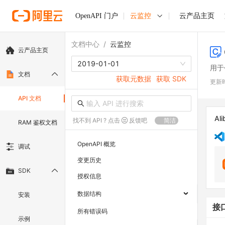
OpenAPI 门户
云监控
云产品主页
文档中心
/
云监控
云产品主页
2019-01-01
用于
文档
获取元数据
获取 SDK
更新
API 文档
Ali
找不到 API ? 点击
反馈吧
简洁
RAM 鉴权文档
OpenAPI 概览
调试
变更历史
SDK
授权信息
数据结构
安装
接
所有错误码
示例