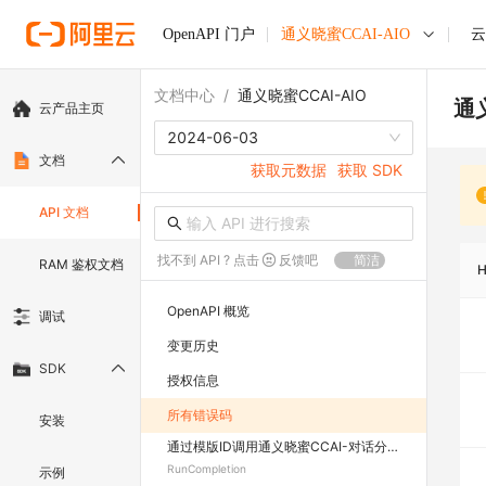
OpenAPI 门户
通义晓蜜CCAI-AIO
云
文档中心
/
通义晓蜜CCAI-AIO
通义
云产品主页
2024-06-03
文档
获取元数据
获取 SDK
API 文档
找不到 API ? 点击
反馈吧
简洁
RAM 鉴权文档
OpenAPI 概览
调试
变更历史
SDK
授权信息
所有错误码
安装
通过模版ID调用通义晓蜜CCAI-对话分析AIO应用
RunCompletion
示例