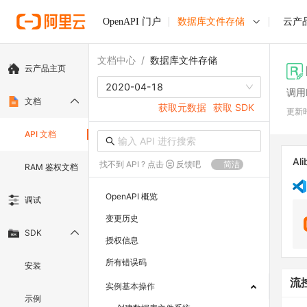
OpenAPI 门户
数据库文件存储
云产
文档中心
/
数据库文件存储
云产品主页
2020-04-18
调用L
文档
获取元数据
获取 SDK
更新
API 文档
Ali
找不到 API ? 点击
反馈吧
简洁
RAM 鉴权文档
OpenAPI 概览
调试
变更历史
SDK
授权信息
所有错误码
安装
流
实例基本操作
示例