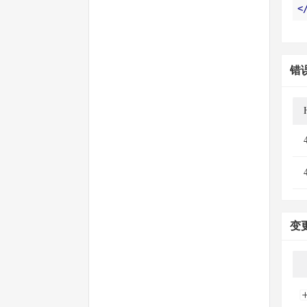
<
错
变