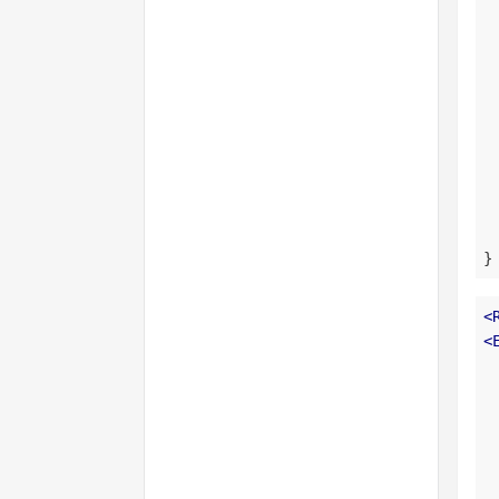
}
<
<