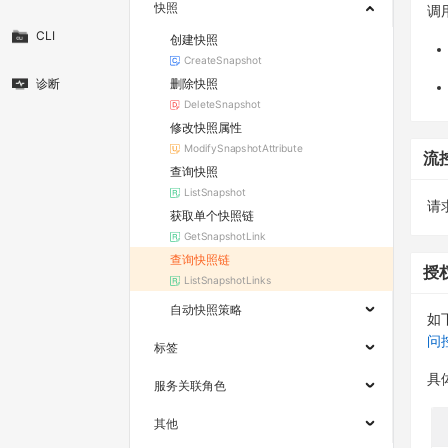
快照
调
CLI
创建快照
CreateSnapshot
删除快照
诊断
DeleteSnapshot
修改快照属性
ModifySnapshotAttribute
流
查询快照
ListSnapshot
请求
获取单个快照链
GetSnapshotLink
查询快照链
授
ListSnapshotLinks
自动快照策略
如
问
标签
具
服务关联角色
其他