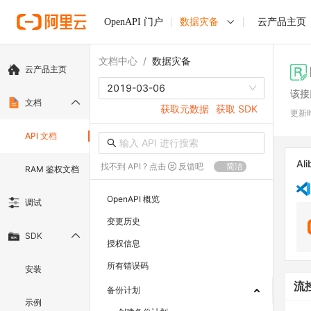
OpenAPI 门户
数据灾备
云产品主页
文档中心
/
数据灾备
云产品主页
2019-03-06
该接
文档
获取元数据
获取 SDK
更新
API 文档
Ali
找不到 API ? 点击
反馈吧
简洁
RAM 鉴权文档
OpenAPI 概览
调试
变更历史
SDK
授权信息
所有错误码
安装
流
备份计划
示例