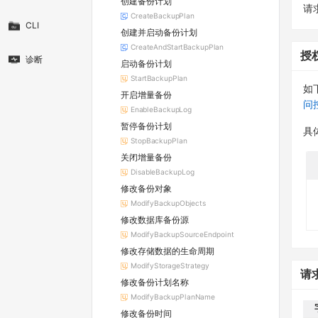
创建备份计划
请求
CreateBackupPlan
CLI
创建并启动备份计划
CreateAndStartBackupPlan
授
诊断
启动备份计划
StartBackupPlan
如
开启增量备份
问
EnableBackupLog
暂停备份计划
具
StopBackupPlan
关闭增量备份
DisableBackupLog
修改备份对象
ModifyBackupObjects
修改数据库备份源
ModifyBackupSourceEndpoint
修改存储数据的生命周期
ModifyStorageStrategy
请
修改备份计划名称
ModifyBackupPlanName
修改备份时间