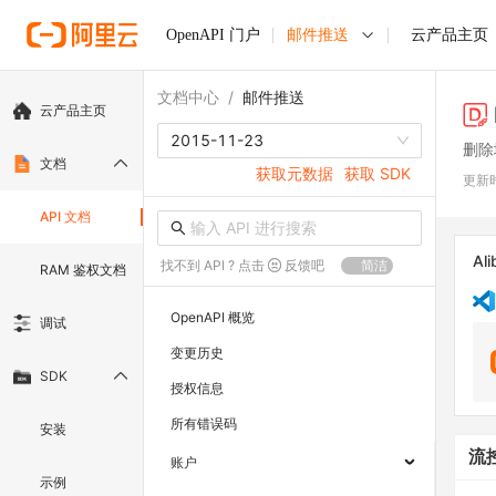
OpenAPI 门户
邮件推送
云产品主页
文档中心
/
邮件推送
云产品主页
2015-11-23
删除
文档
获取元数据
获取 SDK
更新
API 文档
Ali
找不到 API ? 点击
反馈吧
简洁
RAM 鉴权文档
OpenAPI 概览
调试
变更历史
SDK
授权信息
所有错误码
安装
流
账户
示例