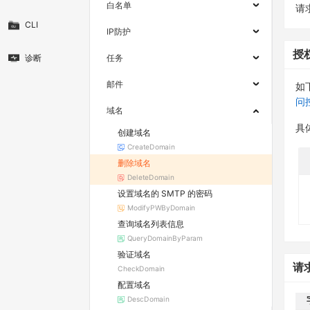
白名单
请求
CLI
IP防护
授
诊断
任务
邮件
如
问
域名
具
创建域名
CreateDomain
删除域名
DeleteDomain
设置域名的 SMTP 的密码
ModifyPWByDomain
查询域名列表信息
QueryDomainByParam
验证域名
请
CheckDomain
配置域名
DescDomain