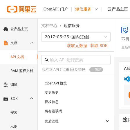
OpenAPI 门户
短信服务
云产品主页
文档中心
/
短信服务
云产品主页
2017-05-25 (国内短信)
不再
文档
获取元数据
获取 SDK
更新
API 文档
Ali
找不到 API ? 点击
反馈吧
简洁
RAM 鉴权文档
OpenAPI 概览
调试
变更历史
SDK
授权信息
所有错误码
安装
接
资质管理
示例