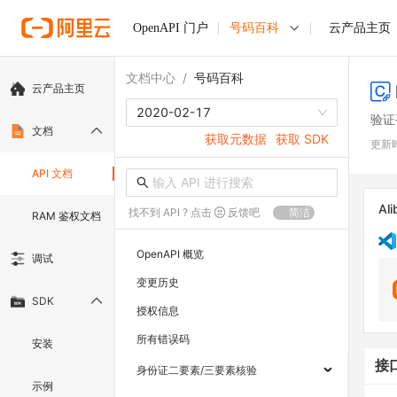
OpenAPI 门户
号码百科
云产品主页
文档中心
/
号码百科
云产品主页
2020-02-17
验证
文档
获取元数据
获取 SDK
更新
API 文档
Ali
找不到 API ? 点击
反馈吧
简洁
RAM 鉴权文档
OpenAPI 概览
调试
变更历史
SDK
授权信息
所有错误码
安装
接
身份证二要素/三要素核验
示例