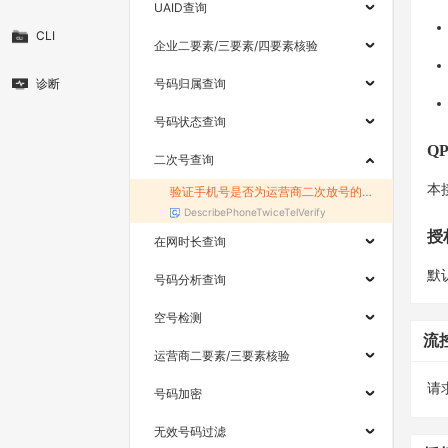
UAID查询
CLI
企业二要素/三要素/四要素核验
诊断
号码归属查询
号码状态查询
Q
二次号查询
本
验证手机号是否为运营商二次放号的号码
DescribePhoneTwiceTelVerify
授
在网时长查询
默
号码分析查询
空号检测
流
运营商二要素/三要素核验
请求
号码加密
无效号码过滤