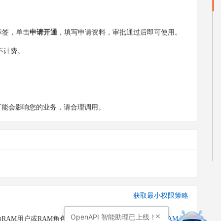
标签，单击
申请开通
，填写申请资料，审批通过后即可使用。
结果不计费。
，这可能会影响您的业务，请合理调用。
获取最小权限策略
OpenAPI
智能助理已上线！
RAM用户或RAM角色授予调用此API的权限。请通过
RAM 访