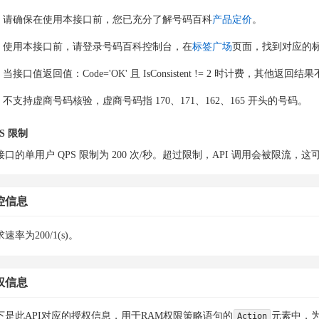
请确保在使用本接口前，您已充分了解号码百科
产品定价
。
使用本接口前，请登录号码百科控制台，在
标签广场
页面，找到对应的
当接口值返回值：Code='OK' 且 IsConsistent != 2 时计费，其他返回
不支持虚商号码核验，虚商号码指 170、171、162、165 开头的号码。
S 限制
接口的单用户 QPS 限制为 200 次/秒。超过限制，API 调用会被限流
控信息
速率为200/1(s)。
权信息
下是此API对应的授权信息，用于RAM权限策略语句的
元素中，为
Action