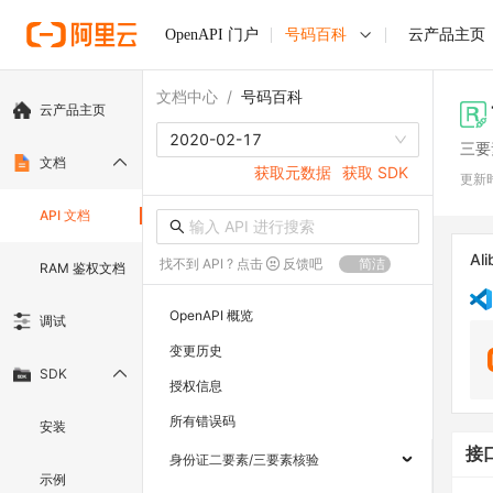
OpenAPI 门户
号码百科
云产品主页
文档中心
/
号码百科
云产品主页
2020-02-17
三要
文档
获取元数据
获取 SDK
更新
API 文档
Ali
找不到 API ? 点击
反馈吧
简洁
RAM 鉴权文档
OpenAPI 概览
调试
变更历史
SDK
授权信息
所有错误码
安装
接
身份证二要素/三要素核验
示例