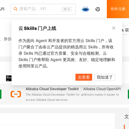
PI
登录/注册
⌘ K
云 Skills 门户上线
吐槽
去调用
获
、身份证号三个信息是否属于同一用户。
作为面向 Agent 和开发者的官方用云 Skills 门户，该
门户聚合了由各云产品提供的精选用云 Skills，所有收
录 Skills 均已通过官方质量、安全与合规检测。云
Skills 门户将帮助 Agent 更高效、友好、稳定地理解和
使用阿里云产品。
去查看
我知道了
JetBrains 插件
安装之前，确保已创建
JetBrains IDE
Alibaba Cloud Developer Toolkit
Alibaba Cloud OpenAPI
The Alibaba Cloud Developer Toolkit for JetBrains makes it easier to
access Alibaba Cloud services.