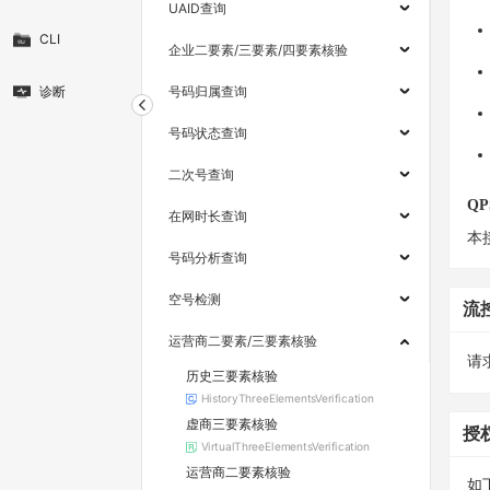
UAID查询
CLI
企业二要素/三要素/四要素核验
诊断
号码归属查询
号码状态查询
二次号查询
QP
在网时长查询
本
号码分析查询
空号检测
流
运营商二要素/三要素核验
请求
历史三要素核验
HistoryThreeElementsVerification
虚商三要素核验
授
VirtualThreeElementsVerification
运营商二要素核验
如