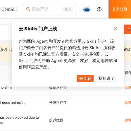
OpenAPI
登录/注册
⌘ K
云 Skills 门户上线
全
作为面向 Agent 和开发者的官方用云 Skills 门户，该
门户聚合了由各云产品提供的精选用云 Skills，所有收
试参考，其内容可能随系统优化而变更，
应避免在客户端对错误信息字段进行逻辑解析
录 Skills 均已通过官方质量、安全与合规检测。云
Skills 门户将帮助 Agent 更高效、友好、稳定地理解和
使用阿里云产品。
描述
操
去查看
我知道了
available.
数据不存在
诊
D does not exist.
号码不存在
诊
 has been blocked due to
投诉拦截
诊
ts.