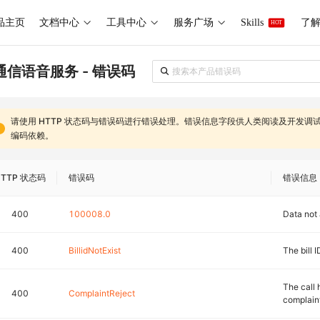
品主页
文档中心
工具中心
服务广场
Skills
了解 
HOT
通信语音服务 - 错误码
请使用
HTTP 状态码
与
错误码
进行错误处理。
错误信息
字段供人类阅读及开发调
编码依赖
。
HTTP 状态码
错误码
错误信息
400
100008.0
Data not 
400
BillidNotExist
The bill I
The call
400
ComplaintReject
complain