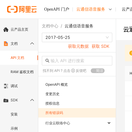
OpenAPI 门户
云通信语音服务
云产
文档中心
/
云通信语音服务
云
云产品主页
2017-05-25
文档
获取元数据
获取 SDK
API 文档
找不到 API ? 点击
反馈吧
简洁
RAM 鉴权文档
OpenAPI 概览
调试
变更历史
SDK
授权信息
所有错误码
安装
行业云联络中心
示例