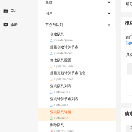
集群
请求
CLI
用户
授
诊断
节点与队列
创建队列
如
CreateQueue
问
批量创建计算节点
CreateNodes
具
修改队列配置
UpdateQueue
批量更新计算节点信息
UpdateNodes
查询队列列表
ListQueues
查询计算节点列表
ListNodes
查询队列详情
请
GetQueue
删除队列
DeleteQueues