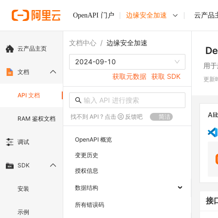
OpenAPI 门户
边缘安全加速
云产品
文档中心
/
边缘安全加速
云产品主页
De
2024-09-10
用于
文档
获取元数据
获取 SDK
更新
API 文档
Ali
找不到 API ? 点击
反馈吧
简洁
RAM 鉴权文档
OpenAPI 概览
调试
变更历史
SDK
授权信息
数据结构
安装
接
所有错误码
示例