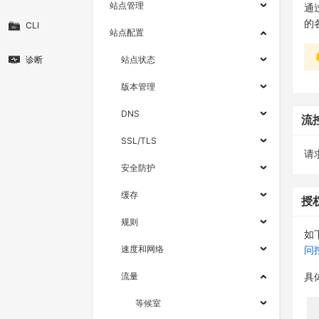
站点管理
通
的
CLI
站点配置
诊断
站点状态
版本管理
DNS
流
SSL/TLS
请求
安全防护
缓存
授
规则
如
速度和网络
问
流量
具
等候室