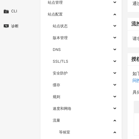
站点管理
通
CLI
站点配置
流
诊断
站点状态
版本管理
请求
DNS
授
SSL/TLS
安全防护
如
问
缓存
具
规则
速度和网络
流量
等候室