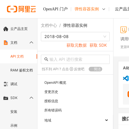
OpenAPI 门户
弹性容器实例
云产品
文档中心
/
弹性容器实例
云产品主页
2018-08-08
调用
文档
获取元数据
获取 SDK
更新
API 文档
Ali
找不到 API ? 点击
反馈吧
简洁
RAM 鉴权文档
OpenAPI 概览
调试
变更历史
SDK
授权信息
所有错误码
安装
接
地域
示例