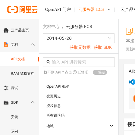
OpenAPI 门户
云服务器 ECS
云产品
文档中心
/
云服务器 ECS
云产品主页
2014-05-26
本接
文档
获取元数据
获取 SDK
更新
API 文档
Ali
找不到 API ? 点击
反馈吧
简洁
RAM 鉴权文档
OpenAPI 概览
调试
变更历史
SDK
授权信息
所有错误码
安装
接
地域
示例