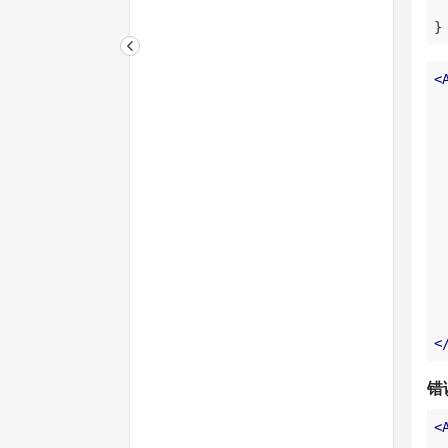
}
<
<
错
<