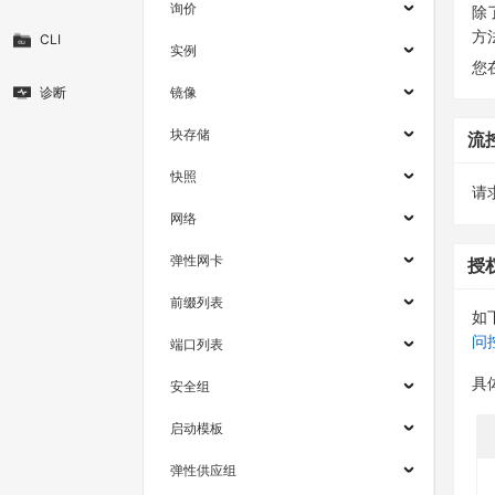
询价
除
方
CLI
实例
您
诊断
镜像
块存储
流
快照
请求
网络
弹性网卡
授
前缀列表
如
问
端口列表
具
安全组
启动模板
弹性供应组