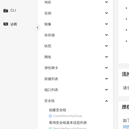
询价
CLI
实例
诊断
镜像
块存储
快照
网络
弹性网卡
流
前缀列表
请求
端口列表
安全组
授
创建安全组
CreateSecurityGroup
如
查询安全组基本信息列表
问
DescribeSecurityGroups