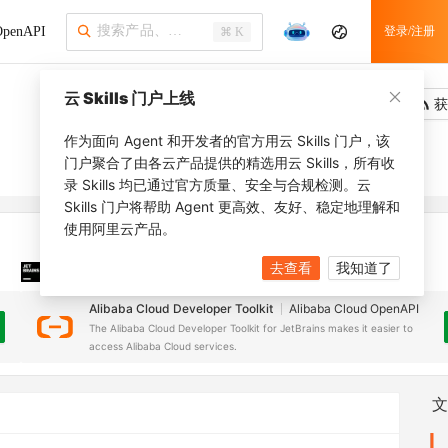
penAPI
登录/注册
⌘ K
云 Skills 门户上线
吐槽
去调用
获
作为面向 Agent 和开发者的官方用云 Skills 门户，该
门户聚合了由各云产品提供的精选用云 Skills，所有收
录 Skills 均已通过官方质量、安全与合规检测。云
Skills 门户将帮助 Agent 更高效、友好、稳定地理解和
使用阿里云产品。
去查看
我知道了
JetBrains 插件
安装之前，确保已创建
JetBrains IDE
Alibaba Cloud Developer Toolkit
Alibaba Cloud OpenAPI
The Alibaba Cloud Developer Toolkit for JetBrains makes it easier to
access Alibaba Cloud services.