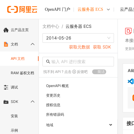
OpenAPI 门户
云服务器 ECS
云产品
文档中心
/
云服务器 ECS
云产品主页
2014-05-26
本接
文档
获取元数据
获取 SDK
更新
API 文档
Ali
找不到 API ? 点击
反馈吧
简洁
RAM 鉴权文档
OpenAPI 概览
调试
变更历史
SDK
授权信息
所有错误码
安装
接
地域
示例