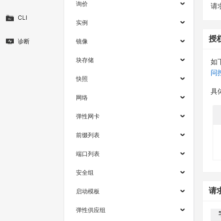
询价
请求
CLI
实例
授
诊断
镜像
块存储
如
问
快照
具
网络
弹性网卡
前缀列表
端口列表
安全组
请
启动模板
弹性供应组