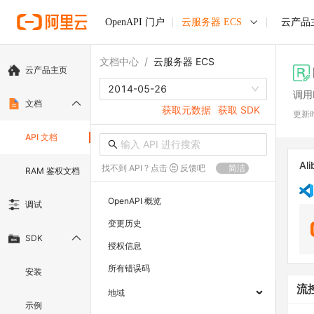
OpenAPI 门户
云服务器 ECS
云产品
文档中心
/
云服务器 ECS
云产品主页
2014-05-26
调用
文档
获取元数据
获取 SDK
更新
API 文档
Ali
找不到 API ? 点击
反馈吧
简洁
RAM 鉴权文档
OpenAPI 概览
调试
变更历史
SDK
授权信息
所有错误码
安装
流
地域
示例