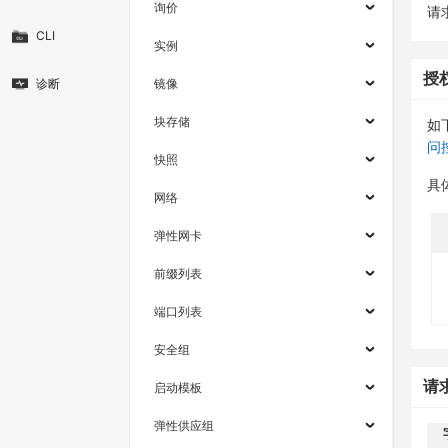
询价
请求
CLI
实例
授
诊断
镜像
块存储
如
问
快照
具
网络
弹性网卡
前缀列表
端口列表
安全组
请
启动模板
弹性供应组