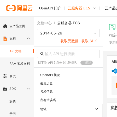
OpenAPI 门户
云服务器 ECS
云产品
文档中心
/
云服务器 ECS
云产品主页
2014-05-26
指定
文档
获取元数据
获取 SDK
更新
API 文档
Ali
找不到 API ? 点击
反馈吧
简洁
RAM 鉴权文档
OpenAPI 概览
调试
变更历史
SDK
授权信息
所有错误码
安装
流
地域
示例