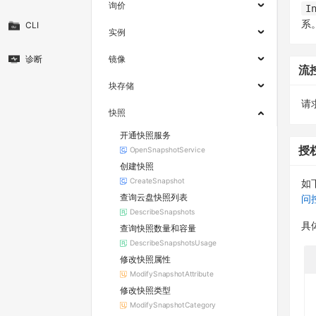
询价
I
系
CLI
实例
诊断
镜像
流
块存储
请求
快照
开通快照服务
授
OpenSnapshotService
创建快照
CreateSnapshot
如
查询云盘快照列表
问
DescribeSnapshots
具
查询快照数量和容量
DescribeSnapshotsUsage
修改快照属性
ModifySnapshotAttribute
修改快照类型
ModifySnapshotCategory