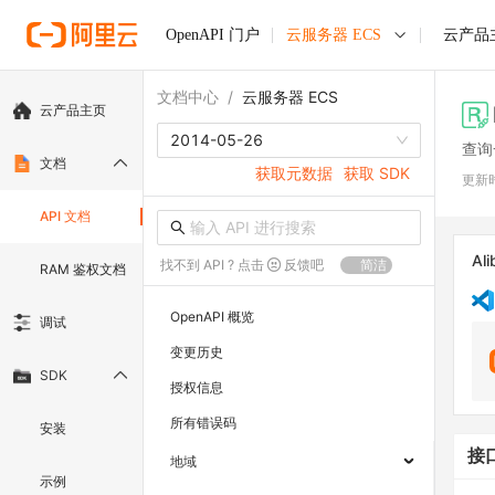
OpenAPI 门户
云服务器 ECS
云产品
文档中心
/
云服务器 ECS
云产品主页
2014-05-26
查询
文档
获取元数据
获取 SDK
更新
API 文档
Ali
找不到 API ? 点击
反馈吧
简洁
RAM 鉴权文档
OpenAPI 概览
调试
变更历史
SDK
授权信息
所有错误码
安装
接
地域
示例