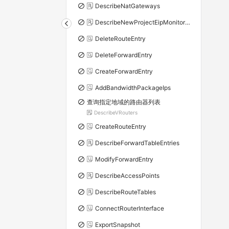
DescribeNatGateways
DescribeNewProjectEipMonitorData
DeleteRouteEntry
DeleteForwardEntry
CreateForwardEntry
AddBandwidthPackageIps
查询指定地域的路由器列表
DescribeVRouters
CreateRouteEntry
DescribeForwardTableEntries
ModifyForwardEntry
DescribeAccessPoints
DescribeRouteTables
ConnectRouterInterface
ExportSnapshot