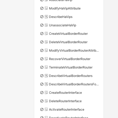
ModifyHaVipAttribute
DescribeHaVips
UnassociateHaVip
CreateVirtualBorderRouter
DeleteVirtualBorderRouter
ModifyVirtualBorderRouterAttribute
RecoverVirtualBorderRouter
TerminateVirtualBorderRouter
DescribeVirtualBorderRouters
DescribeVirtualBorderRoutersForPhysicalConnection
CreateRouterInterface
DeleteRouterInterface
ActivateRouterInterface
DeactivateRouterInterface