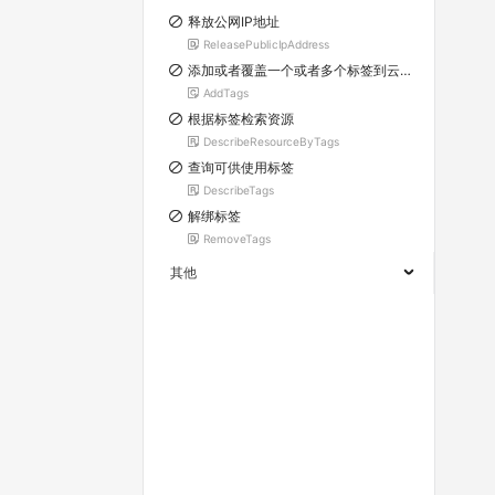
释放公网IP地址
ReleasePublicIpAddress
添加或者覆盖一个或者多个标签到云服务器ECS的各项资源上
AddTags
根据标签检索资源
DescribeResourceByTags
查询可供使用标签
DescribeTags
解绑标签
RemoveTags
其他