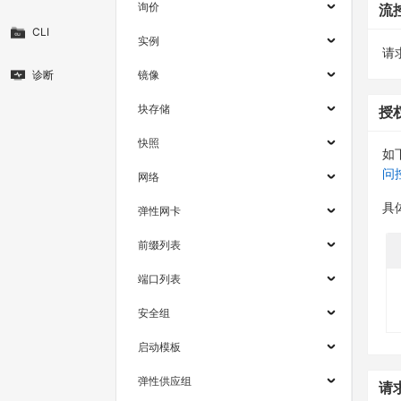
询价
流
CLI
实例
请求
诊断
镜像
块存储
授
快照
如
问
网络
具
弹性网卡
前缀列表
端口列表
安全组
启动模板
弹性供应组
请