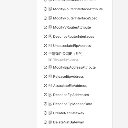
ModifyRouterInterfaceAttribute
ModifyRouterInterfaceSpec
ModifyVRouterAttribute
DescribeRouterInterfaces
UnassociateEipAddress
申请弹性公网IP（EIP）
AllocateEipAddress
ModifyEipAddressAttribute
ReleaseEipAddress
AssociateEipAddress
DescribeEipAddresses
DescribeEipMonitorData
CreateNatGateway
DeleteNatGateway