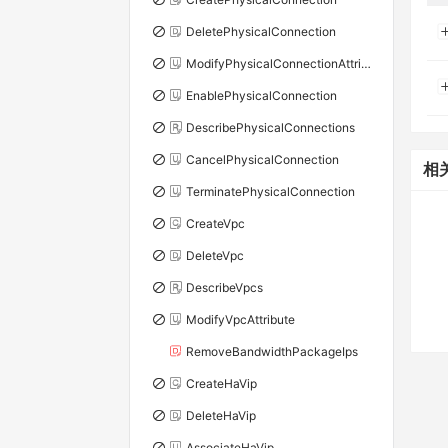
DeletePhysicalConnection
ModifyPhysicalConnectionAttribute
EnablePhysicalConnection
DescribePhysicalConnections
CancelPhysicalConnection
相
TerminatePhysicalConnection
CreateVpc
DeleteVpc
DescribeVpcs
ModifyVpcAttribute
RemoveBandwidthPackageIps
CreateHaVip
DeleteHaVip
AssociateHaVip