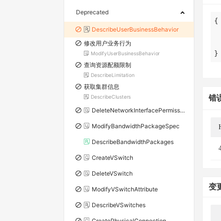
Deprecated
DescribeUserBusinessBehavior
修改用户业务行为
}
ModifyUserBusinessBehavior
查询资源配额限制
DescribeLimitation
获取集群信息
错
DescribeClusters
DeleteNetworkInterfacePermission
ModifyBandwidthPackageSpec
DescribeBandwidthPackages
CreateVSwitch
DeleteVSwitch
变
ModifyVSwitchAttribute
DescribeVSwitches
CreatePhysicalConnection