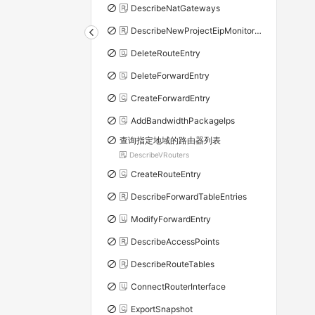
DescribeNatGateways
DescribeNewProjectEipMonitorData
DeleteRouteEntry
DeleteForwardEntry
CreateForwardEntry
AddBandwidthPackageIps
查询指定地域的路由器列表
DescribeVRouters
CreateRouteEntry
DescribeForwardTableEntries
ModifyForwardEntry
DescribeAccessPoints
DescribeRouteTables
ConnectRouterInterface
ExportSnapshot