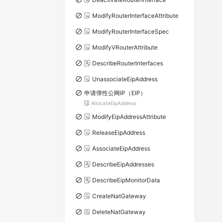
ModifyRouterInterfaceAttribute
ModifyRouterInterfaceSpec
ModifyVRouterAttribute
DescribeRouterInterfaces
UnassociateEipAddress
申请弹性公网IP（EIP）
AllocateEipAddress
ModifyEipAddressAttribute
ReleaseEipAddress
AssociateEipAddress
DescribeEipAddresses
DescribeEipMonitorData
CreateNatGateway
DeleteNatGateway