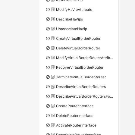
ModifyHaVipAttribute
DescribeHaVips
UnassociateHaVip
CreateVirtualBorderRouter
DeleteVirtualBorderRouter
ModifyVirtualBorderRouterAttribute
RecoverVirtualBorderRouter
TerminateVirtualBorderRouter
DescribeVirtualBorderRouters
DescribeVirtualBorderRoutersForPhysicalConnection
CreateRouterInterface
DeleteRouterInterface
ActivateRouterInterface
DeactivateRouterInterface