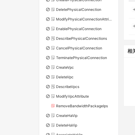
DeletePhysicalConnection
ModifyPhysicalConnectionAttribute
EnablePhysicalConnection
DescribePhysicalConnections
CancelPhysicalConnection
相
TerminatePhysicalConnection
CreateVpc
DeleteVpc
DescribeVpcs
ModifyVpcAttribute
RemoveBandwidthPackageIps
CreateHaVip
DeleteHaVip
AssociateHaVip