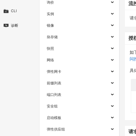
询价
流
CLI
实例
请求
诊断
镜像
块存储
授
快照
如
问
网络
具
弹性网卡
前缀列表
端口列表
安全组
启动模板
弹性供应组
请