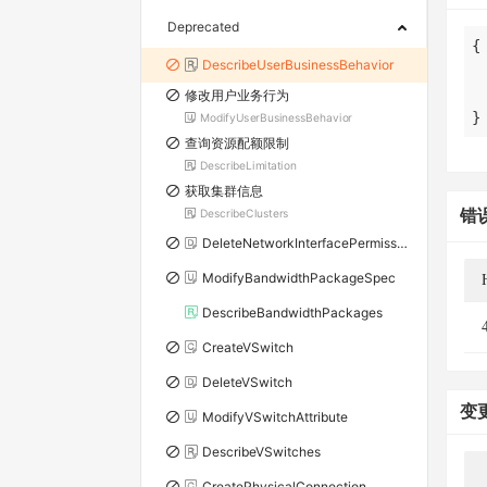
Deprecated
DescribeUserBusinessBehavior
修改用户业务行为
}
ModifyUserBusinessBehavior
查询资源配额限制
DescribeLimitation
获取集群信息
错
DescribeClusters
DeleteNetworkInterfacePermission
ModifyBandwidthPackageSpec
DescribeBandwidthPackages
CreateVSwitch
DeleteVSwitch
变
ModifyVSwitchAttribute
DescribeVSwitches
CreatePhysicalConnection