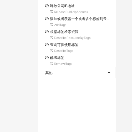
释放公网IP地址
ReleasePublicIpAddress
添加或者覆盖一个或者多个标签到云服务器ECS的各项资源上
AddTags
根据标签检索资源
DescribeResourceByTags
查询可供使用标签
DescribeTags
解绑标签
RemoveTags
其他