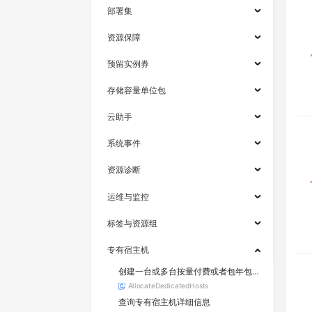
部署集
资源保障
预留实例券
存储容量单位包
云助手
系统事件
资源诊断
运维与监控
标签与资源组
专有宿主机
创建一台或多台按量付费或者包年包月专有宿主机
AllocateDedicatedHosts
查询专有宿主机详细信息