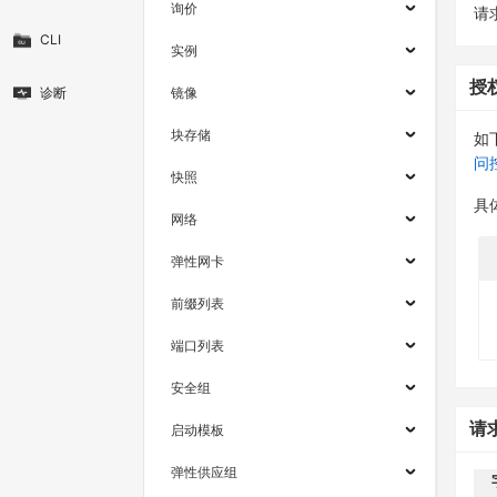
询价
请求
CLI
实例
授
诊断
镜像
块存储
如
问
快照
具
网络
弹性网卡
前缀列表
端口列表
安全组
请
启动模板
弹性供应组