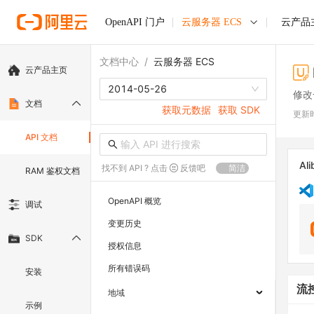
OpenAPI 门户
云服务器 ECS
云产品
文档中心
/
云服务器 ECS
云产品主页
2014-05-26
修改
文档
获取元数据
获取 SDK
更新
API 文档
Ali
找不到 API ? 点击
反馈吧
简洁
RAM 鉴权文档
OpenAPI 概览
调试
变更历史
SDK
授权信息
所有错误码
安装
流
地域
示例